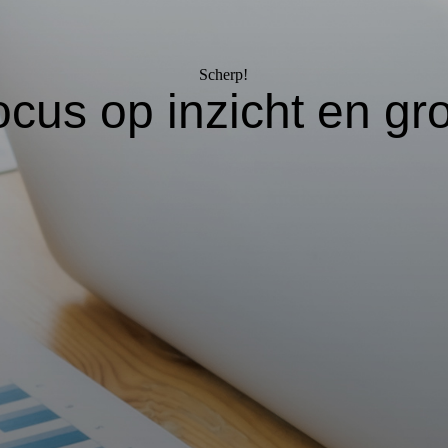
Scherp!
cus op inzicht en g
r